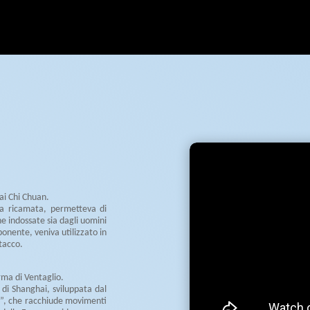
Tai Chi Chuan.
ela ricamata, permetteva di
e indossate sia dagli uomini
ponente, veniva utilizzato in
tacco.
orma di Ventaglio.
 di Shanghai, sviluppata dal
g”, che racchiude movimenti