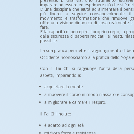
presente. E’ una via, uno strumento attraver
imparare ad essere ed esprimere ciò che si è nel 
E’ una disciplina che aiuta ad alimentare il pen
più libero, a seguire consapevolmente il
movimento e trasformazione che rimuove ga
offre una visione dinamica di cosa realmente si
fare.
E’ la capacità di percepire il proprio corpo, la pr
dalla sicurezza di sapersi radicati, allineati, rilas
possibile.
La sua pratica permette il raggiungimento di benefi
Occidente riconosciamo alla pratica dello Yoga e
Con il Tai Chi si raggiunge l’unità della pers
aspetti, imparando a:
acquietare la mente
a muovere il corpo in modo rilassato e consa
a migliorare e calmare il respiro.
Il Tai Chi inoltre:
è adatto ad ogni età
migliora forza e resistenza