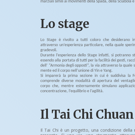
marziali simili ai movimenti della Spada, della Sciabola 
Lo stage
Lo Stage è rivolto a tutti coloro che desiderano i
attraverso un’esperienza particolare, nella quale sper
gradevoli.
Durante l’esperienza dello Stage infatti, si potranno 
essendo alla portata di tutti per la facilità dei gesti, rac
dell’ “Armonia degli opposti”, la via attraverso la quale 
mente ed il corpo nell’unione di Yin e Yang.
Si imparerà la prima sezione in cui è suddivisa la 
comprende diverse modalità di apertura del ventaglio
corpo che, mentre esternamente simulano applicazion
concentrazione, l’equilibrio e l’agilità.
Il Tai Chi Chuan
Il Tai Chi è un progetto, una condizione della