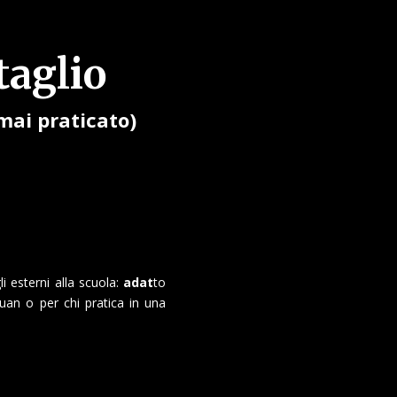
taglio
mai praticato)
i esterni alla scuola:
adat
to
uan o per chi pratica in una