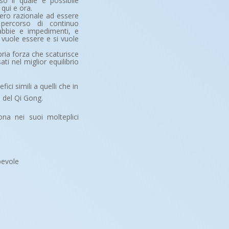
so il quale è possibile
qui e ora.
siero razionale ad essere
 percorso di continuo
bbie e impedimenti, e
 vuole essere e si vuole
opria forza che scaturisce
sati nel miglior equilibrio
ci simili a quelli che in
 del Qi Gong.
ona nei suoi molteplici
pevole