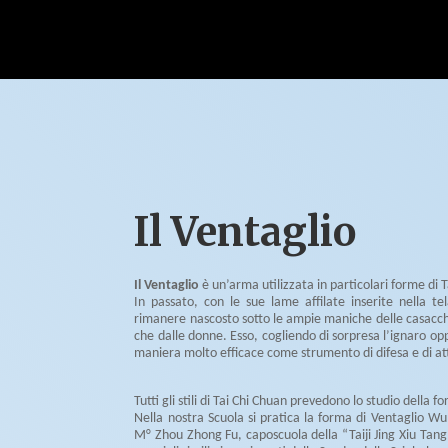
Il Ventaglio
Il Ventaglio
è un’arma utilizzata in particolari forme di 
In passato, con le sue lame affilate inserite nella t
rimanere nascosto sotto le ampie maniche delle casacch
che dalle donne. Esso, cogliendo di sorpresa l’ignaro op
maniera molto efficace come strumento di difesa e di at
Tutti gli stili di Tai Chi Chuan prevedono lo studio della f
Nella nostra Scuola si pratica la forma di Ventaglio Wu
M° Zhou Zhong Fu, caposcuola della “Taiji Jing Xiu Tan